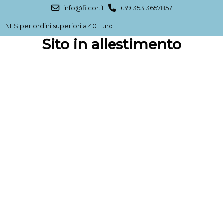
info@filcor.it
+39 353 3657857
ATIS per ordini superiori a 40 Euro
Sito in allestimento